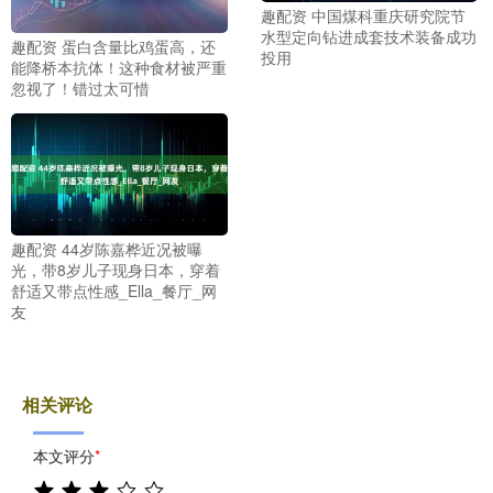
趣配资 中国煤科重庆研究院节
水型定向钻进成套技术装备成功
趣配资 蛋白含量比鸡蛋高，还
投用
能降桥本抗体！这种食材被严重
忽视了！错过太可惜
趣配资 44岁陈嘉桦近况被曝
光，带8岁儿子现身日本，穿着
舒适又带点性感_Ella_餐厅_网
友
相关评论
本文评分
*