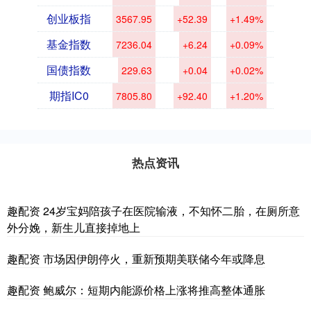
创业板指
3567.95
+52.39
+1.49%
基金指数
7236.04
+6.24
+0.09%
国债指数
229.63
+0.04
+0.02%
期指IC0
7805.80
+92.40
+1.20%
热点资讯
趣配资 24岁宝妈陪孩子在医院输液，不知怀二胎，在厕所意
外分娩，新生儿直接掉地上
趣配资 市场因伊朗停火，重新预期美联储今年或降息
趣配资 鲍威尔：短期内能源价格上涨将推高整体通胀