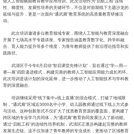
暨人工智能赋能教育教学应用培训。此次活动作为“启航工程”连续
性、梯度性、发展性培养的关键环节，不仅是对前期线下主题沙龙的
延续与提升，更是一次面向“通武廊”教育系统的高质量教育研修活
动。
此次培训邀请多位教育领域专家，围绕人工智能与教育深度融合
开展了七场高水平专题讲座。专家报告涵盖教育数字化、跨学科融
合、育人能力提升等多个维度，为青年教师提供了前沿理论指导和实
践路径。
武清区于今年6月启动“智启课堂先锋计划”，旨在通过“学—用—
赛—展”四阶递进模式，构建完善的教师人工智能应用能力成长闭环。
此次培训是该计划的深化延伸，进一步推动了人工智能技术与学科教
育的深度融合。
培训继续采用“线下集中+线上直播”的混合模式，打破了地域限
制，“通武廊”区域近3000名中小学、幼儿园教师通过线下线上方式参
与活动。这种创新形式不仅扩大了优质教育资源的覆盖面，更构建了
跨区域的专业学习共同体，为“通武廊”教育协同发展注入了新动能。
通过“启航工程”的连续性培养机制，武清区正逐步构建起完整的教师
发展生态链。这不仅加速了青年教师的专业成长，更推动了区域教育