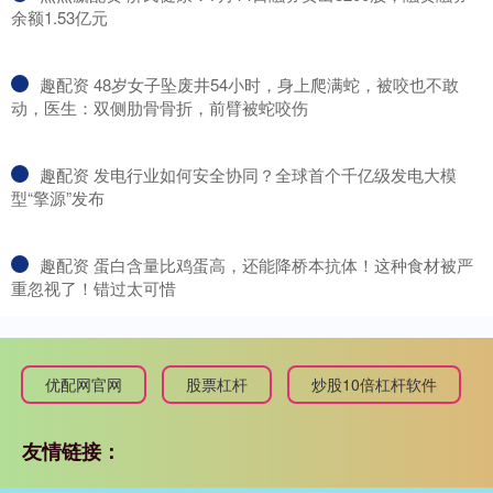
余额1.53亿元
​趣配资 48岁女子坠废井54小时，身上爬满蛇，被咬也不敢
动，医生：双侧肋骨骨折，前臂被蛇咬伤
​趣配资 发电行业如何安全协同？全球首个千亿级发电大模
型“擎源”发布
​趣配资 蛋白含量比鸡蛋高，还能降桥本抗体！这种食材被严
重忽视了！错过太可惜
优配网官网
股票杠杆
炒股10倍杠杆软件
友情链接：