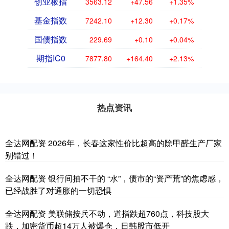
创业板指
3563.12
+47.56
+1.35%
基金指数
7242.10
+12.30
+0.17%
国债指数
229.69
+0.10
+0.04%
期指IC0
7877.80
+164.40
+2.13%
热点资讯
全达网配资 2026年，长春这家性价比超高的除甲醛生产厂家
别错过！
全达网配资 银行间抽不干的 “水”，债市的“资产荒”的焦虑感，
已经战胜了对通胀的一切恐惧
全达网配资 美联储按兵不动，道指跌超760点，科技股大
跌，加密货币超14万人被爆仓，日韩股市低开