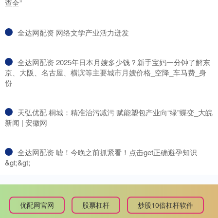
查全”
​全达网配资 网络文学产业活力迸发
​全达网配资 2025年日本月嫂多少钱？新手宝妈一分钟了解东
京、大阪、名古屋、横滨等主要城市月嫂价格_空降_车马费_身
份
​天弘优配 桐城：精准治污减污 赋能塑包产业向“绿”蝶变_大皖
新闻 | 安徽网
​全达网配资 嘘！今晚之前抓紧看！点击get正确避孕知识
&gt;&gt;
优配网官网
股票杠杆
炒股10倍杠杆软件