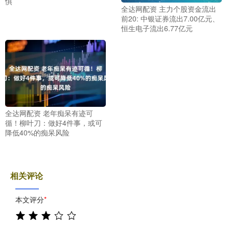
惧
全达网配资 主力个股资金流出
前20: 中银证券流出7.00亿元、
恒生电子流出6.77亿元
全达网配资 老年痴呆有迹可
循！柳叶刀：做好4件事，或可
降低40%的痴呆风险
相关评论
本文评分
*