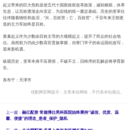
起义带来的巨大危机促使五代十国新政权改革政策，减轻赋税，休养
生息，让百姓逐渐走向安定，为后续的统一奠定基础。历史的变革往
往伴随着牺牲和血泪，“兴，百姓苦；亡，百姓苦”，千百年来王朝更
迭的主力军始终是百姓。
黄巢起义作为少数由百姓主导的大规模起义，提升了民众的社会地
位。虽然权力仍由少数高官贵族掌握，但寒门学子的命运因此改写，
迎来新机遇。
纵观历史，变革本身不应畏惧，不破不立，旧秩序的瓦解必将孕育新
生。
发布于：天津市
优配网官网提示：文章来自网络，不代表本站观点。
上一篇：
融亿配资 常德博仕男科医院始终秉持“诚信、优质、温
馨、便捷”的理念_患者_保护_隐私
下一篇：
全达网配资 雀巢上半年有机增长率2.9%