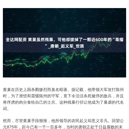
黄巢在历史上因杀戮惨烈而臭名昭著。据记载，他带领大军攻打陈州
时，为了泄愤和震慑陈州的守军，竟下令活活杀死被俘的敌兵，并且
将俘虏的肉分食给自己的士兵。这种残暴行径让他成为了暴虐的代名
词。
然而，尽管黄巢手段狠辣，他所领导的农民起义却意义非凡。回望公
元875年，距今已有一千一百多年，当时的唐朝正处于日益腐败的末