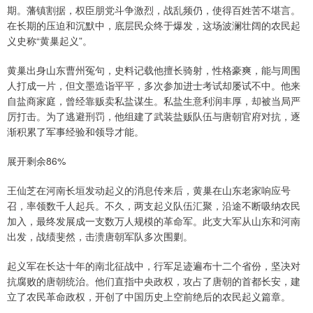
期。藩镇割据，权臣朋党斗争激烈，战乱频仍，使得百姓苦不堪言。
在长期的压迫和沉默中，底层民众终于爆发，这场波澜壮阔的农民起
义史称“黄巢起义”。
黄巢出身山东曹州冤句，史料记载他擅长骑射，性格豪爽，能与周围
人打成一片，但文墨造诣平平，多次参加进士考试却屡试不中。他来
自盐商家庭，曾经靠贩卖私盐谋生。私盐生意利润丰厚，却被当局严
厉打击。为了逃避刑罚，他组建了武装盐贩队伍与唐朝官府对抗，逐
渐积累了军事经验和领导才能。
展开剩余86%
王仙芝在河南长垣发动起义的消息传来后，黄巢在山东老家响应号
召，率领数千人起兵。不久，两支起义队伍汇聚，沿途不断吸纳农民
加入，最终发展成一支数万人规模的革命军。此支大军从山东和河南
出发，战绩斐然，击溃唐朝军队多次围剿。
起义军在长达十年的南北征战中，行军足迹遍布十二个省份，坚决对
抗腐败的唐朝统治。他们直指中央政权，攻占了唐朝的首都长安，建
立了农民革命政权，开创了中国历史上空前绝后的农民起义篇章。