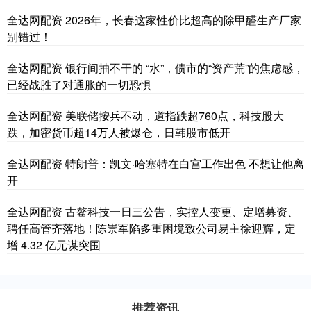
全达网配资 2026年，长春这家性价比超高的除甲醛生产厂家
别错过！
全达网配资 银行间抽不干的 “水”，债市的“资产荒”的焦虑感，
已经战胜了对通胀的一切恐惧
全达网配资 美联储按兵不动，道指跌超760点，科技股大
跌，加密货币超14万人被爆仓，日韩股市低开
全达网配资 特朗普：凯文·哈塞特在白宫工作出色 不想让他离
开
全达网配资 古鳌科技一日三公告，实控人变更、定增募资、
聘任高管齐落地！陈崇军陷多重困境致公司易主徐迎辉，定
增 4.32 亿元谋突围
推荐资讯