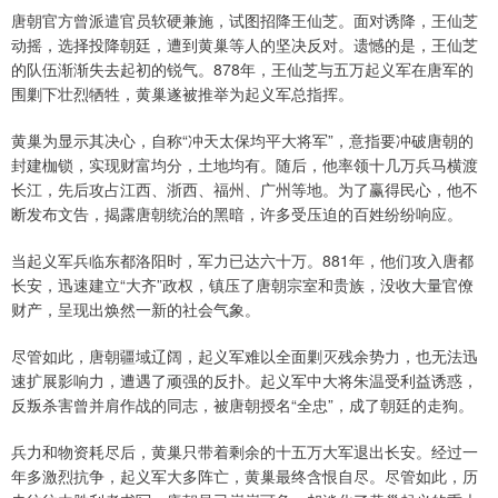
唐朝官方曾派遣官员软硬兼施，试图招降王仙芝。面对诱降，王仙芝
动摇，选择投降朝廷，遭到黄巢等人的坚决反对。遗憾的是，王仙芝
的队伍渐渐失去起初的锐气。878年，王仙芝与五万起义军在唐军的
围剿下壮烈牺牲，黄巢遂被推举为起义军总指挥。
黄巢为显示其决心，自称“冲天太保均平大将军”，意指要冲破唐朝的
封建枷锁，实现财富均分，土地均有。随后，他率领十几万兵马横渡
长江，先后攻占江西、浙西、福州、广州等地。为了赢得民心，他不
断发布文告，揭露唐朝统治的黑暗，许多受压迫的百姓纷纷响应。
当起义军兵临东都洛阳时，军力已达六十万。881年，他们攻入唐都
长安，迅速建立“大齐”政权，镇压了唐朝宗室和贵族，没收大量官僚
财产，呈现出焕然一新的社会气象。
尽管如此，唐朝疆域辽阔，起义军难以全面剿灭残余势力，也无法迅
速扩展影响力，遭遇了顽强的反扑。起义军中大将朱温受利益诱惑，
反叛杀害曾并肩作战的同志，被唐朝授名“全忠”，成了朝廷的走狗。
兵力和物资耗尽后，黄巢只带着剩余的十五万大军退出长安。经过一
年多激烈抗争，起义军大多阵亡，黄巢最终含恨自尽。尽管如此，历