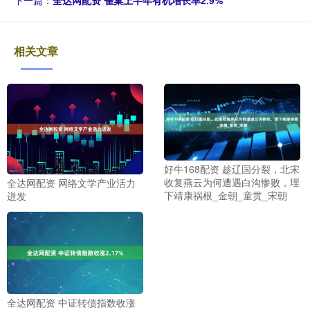
相关文章
好牛168配资 趁辽国分裂，北宋
收复燕云为何遭遇白沟惨败，埋
全达网配资 网络文学产业活力
下靖康祸根_金朝_童贯_宋朝
迸发
全达网配资 中证转债指数收涨