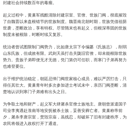
封建社会持续数百年的毒瘤。
起义过程中，黄巢军残酷清除封建宗室、官僚、世族门阀，彻底摧毁
了自魏晋以来盘根错节的世族制度。魏晋南北朝时期，世族凭借祖荫
世袭，垄断政治，享有特权。尽管隋末也有起义，但根深蒂固的世族
制度未被根除，时断时续又复苏。
统治者曾试图限制门阀势力，比如唐太宗下令编纂《氏族志》，削弱
山东氏族，但成效有限。武则天虽打击关陇旧官僚，却未能根除世族
势力。贵族子弟即便无才无德，凭门第仍可任职，而寒门子弟再努力
也难登要位。
出于维护统治稳定，朝廷忌惮门阀世家核心成员，难以严厉打击，只
得任其壮大。黄巢青年时多次参加进士考试未中，亲历门阀垄断，清
楚地认识到寒门子弟难有出头之日。
为争取土地和财产，起义军大肆屠杀官僚士族地主。唐朝曾派遣国子
司业李夷遇赴淮南等地安抚被杀士族，妥善安葬亡者。黄巢称帝前
夕，屠杀李唐宗室，焚毁宗庙，虽残忍，却破坏了旧有封建秩序，为
农民将领进入政权打开了通道。