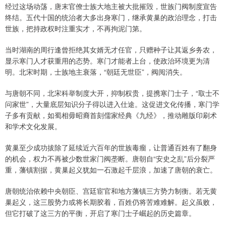
经过这场动荡，唐末官僚士族大地主被大批摧毁，世族门阀制度宣告
终结。五代十国的统治者大多出身寒门，继承黄巢的政治理念，打击
世族，把持政权时注重实才，不再拘泥门第。
当时湖南的周行逢曾拒绝其女婿无才任官，只赠种子让其返乡务农，
显示寒门人才获重用的态势。寒门才能者上台，使政治环境更为清
明。北宋时期，士族地主衰落，“朝廷无世臣”，阀阅消失。
与唐朝不同，北宋科举制度大开，抑制权贵，提携寒门士子，“取士不
问家世”，大量底层知识分子得以进入仕途。这促进文化传播，寒门学
子多有贡献，如蜀相毋昭裔首刻儒家经典《九经》，推动雕版印刷术
和学术文化发展。
黄巢至少成功拔除了延续近六百年的世族毒瘤，让普通百姓有了翻身
的机会，权力不再被少数世家门阀垄断。唐朝自“安史之乱”后分裂严
重，藩镇割据，黄巢起义犹如一石激起千层浪，加速了唐朝的衰亡。
唐朝统治依赖中央朝臣、宫廷宦官和地方藩镇三方势力制衡。若无黄
巢起义，这三股势力或将长期胶着，百姓仍将苦难难解。起义虽败，
但它打破了这三方的平衡，开启了寒门士子崛起的历史篇章。