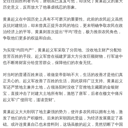
史往往由胜利者书写，唐朝虽已岌岌可危，却淡化了黄巢起义的重大
历史意义，反而放大了他暴虐残忍的形象。
黄巢起义在中国历史上具有不可磨灭的重要性。此前的农民起义虽然
反抗封建统治，却未曾真正提升农民的地位，更未明确争取农民在政
治经济上的平等。黄巢则首次提出“平均”理念，极力推崇农民角色，
争取他们更多的权益和自由。
为实现“均田均产”，黄巢起义军采取了分田地、没收地主财产分配给
贫苦百姓的手段。起义军曾在福建罗源大方分发巨额财物，行军途中
也不断将财富分给贫苦群众，保障他们的衣食无忧。
对当时的普通百姓来说，谁做皇帝影响不大，生活的改善才是他们真
正关心的。起义军改善了百姓的生活，因此获得广泛支持。黄巢起义
军还严禁地主兼并土地，占领洛阳时没收了官僚地主藏匿的金银财
宝，直接冲击了封建大土地所有制，激怒了唐军，后者在檄文中痛斥
起义军“广侵田宅，滥读货财”。
黄巢起义大大削弱了地主豪强的势力，使许多农民得以拥有土地，激
发了他们的生产积极性。后来的宋朝因此受益，为经济发展奠定了基
础。或许连黄巢自己也未曾料到，这场虽败的起义，竟然切断了中国