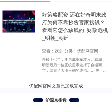
好策略配资 还在好奇明末政
府为何不靠抄贪官家捞钱？
看看它怎么缺钱的_财政危机
_明朝_朝廷
查看：
202
分类：
优配网官网
崇祯十七年，李自成率军攻入北京城，
明朝最后一位正统皇帝选择了自缢而
亡，结束了大明王朝的统治…… 关于这
位末代皇帝的历史评价，学术界一直存
在诸多争议，本文不打算详....
优配网官网文章已加载完成
沪深京指数