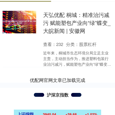
天弘优配 桐城：精准治污减
污 赋能塑包产业向“绿”蝶变_
大皖新闻 | 安徽网
查看：
232
分类：
股票杠杆
近年来，桐城市生态环境分局立足主业
主责，主动担当作为，推进塑料包装行
业治污减污，赋能塑包产业向“绿”蝶变。
严把环境准入关。该局实施“负面清单+准
入联审”制度，....
优配网官网文章已加载完成
沪深京指数
上证综指
3940.04
+39.68
+1.02%